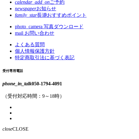
calendar_add_on
ご予約
newspaper
お知らせ
family_star
長瀞おすすめポイント
photo_camera
写真ダウンロード
mail
お問い合わせ
よくある質問
個人情報保護方針
特定商取引法に基づく表記
受付専用電話
phone_in_talk
050-1794-4091
（受付対応時間：9～18時）
close
CLOSE