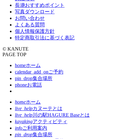
長瀞おすすめポイント
現
写真ダウンロード
在
お問い合わせ
の
よくある質問
ペ
個人情報保護方針
ー
特定商取引法に基づく表記
ジ
© KANUTE
PAGE TOP
home
ホーム
calendar_add_on
ご予約
pin_drop
集合場所
phone
お電話
home
ホーム
live_help
カヌーテとは
live_help
川の駅HAGURE Baseとは
kayaking
アクティビティ
info
ご利用案内
pin_drop
集合場所