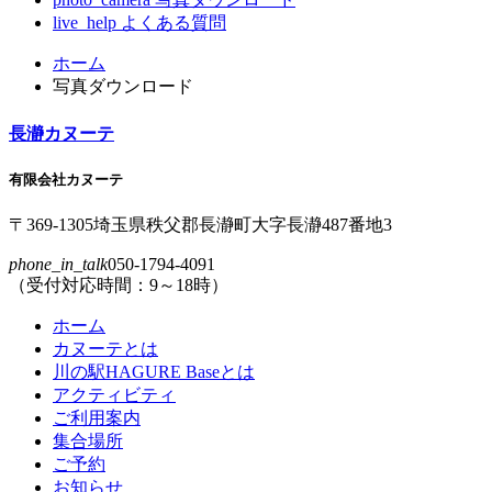
live_help
よくある質問
コ
ペ
ホーム
ン
ー
写真ダウンロード
テ
ジ
ン
の
長瀞カヌーテ
ツ
先
本
頭
有限会社カヌーテ
文
へ
の
戻
〒369-1305
埼玉県
秩父郡
長瀞町
大字
長瀞
487番地3
先
る
phone_in_talk
050-1794-4091
頭
（受付対応時間：9～18時）
へ
戻
ホーム
る
カヌーテとは
川の駅HAGURE Baseとは
アクティビティ
ご利用案内
集合場所
ご予約
お知らせ