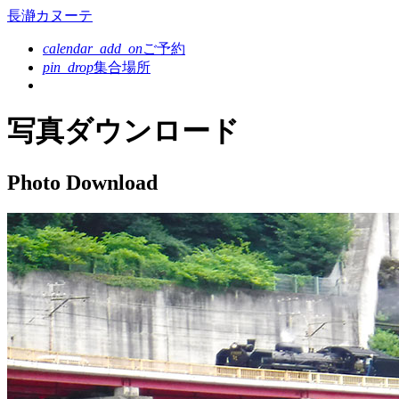
コ
長瀞カヌーテ
ン
calendar_add_on
ご予約
テ
pin_drop
集合場所
ン
ツ
本
写真ダウンロード
文
へ
ス
Photo Download
キ
ッ
プ