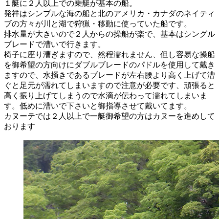
１艇に２人以上での乗艇が基本の船。
発祥はシンプルな海の船と北のアメリカ・カナダのネイティ
ブの方々が川と湖で狩猟・移動に使っていた船です。
排水量が大きいので２人からの操船が楽で、基本はシングル
ブレードで漕いで行きます。
椅子に座り漕ぎますので、然程濡れません、但し容易な操船
を御希望の方向けにダブルブレードのパドルを使用して戴き
ますので、水掻きであるブレードが左右腰より高く上げて漕
ぐと足元が濡れてしまいますので注意が必要です、頑張ると
高く振り上げてしまうので水滴が伝わって濡れてしまいま
す。低めに漕いで下さいと御指導させて戴いてます。
カヌーテでは２人以上で一艇御希望の方はカヌーを進めして
おります