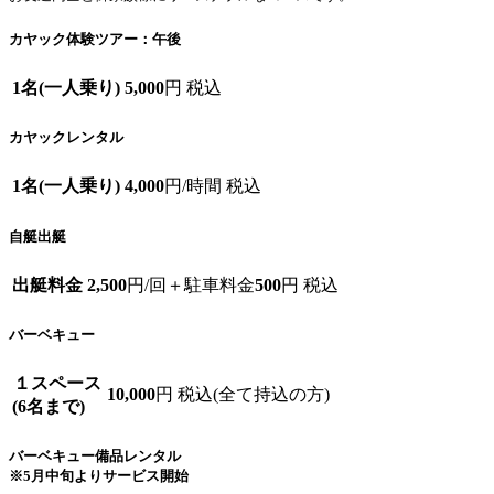
カヤック体験ツアー：午後
1名(一人乗り)
5,000
円 税込
カヤックレンタル
1名(一人乗り)
4,000
円/時間 税込
自艇出艇
出艇料金
2,500
円/回＋駐車料金
500
円 税込
バーベキュー
１スペース
10,000
円 税込(全て持込の方)
(6名まで)
バーベキュー備品レンタル
※5月中旬よりサービス開始