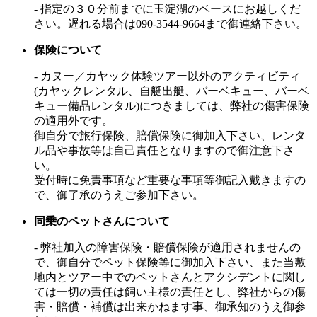
- 指定の３０分前までに玉淀湖のベースにお越しくだ
さい。遅れる場合は
090-3544-9664
まで御連絡下さい。
保険について
- カヌー／カヤック体験ツアー以外のアクティビティ
(カヤックレンタル、自艇出艇、バーベキュー、バーベ
キュー備品レンタル)につきましては、弊社の傷害保険
の適用外です。
御自分で旅行保険、賠償保険に御加入下さい、レンタ
ル品や事故等は自己責任となりますので御注意下さ
い。
受付時に免責事項など重要な事項等御記入戴きますの
で、御了承のうえご参加下さい。
同乗のペットさんについて
- 弊社加入の障害保険・賠償保険が適用されませんの
で、御自分でペット保険等に御加入下さい、また当敷
地内とツアー中でのペットさんとアクシデントに関し
ては一切の責任は飼い主様の責任とし、弊社からの傷
害・賠償・補償は出来かねます事、御承知のうえ御参