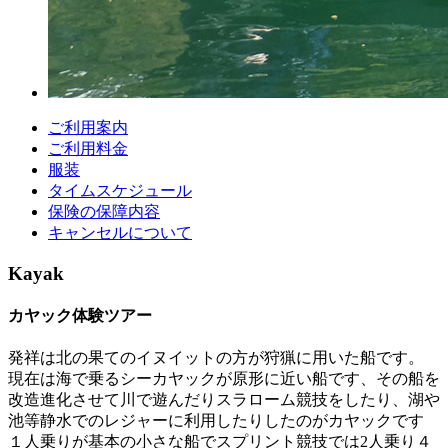
ご利用案内
ご利用料金
服装
タイムスケジュール
保険の保障内容
キャンセルについて
Kayak
カヤック体験ツアー
発祥は北の果てのイヌイットの方が狩猟に用いた船です。
現在は海で乗るシーカヤックが原形に近い船です、その船を
改造進化させて川で遊んだりスラローム競技をしたり、湖や
池等静水でのレジャーに利用したりしたのがカヤックです
１人乗りが基本の小さな船でスプリント競技では2人乗り４