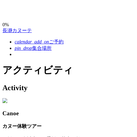
コ
ン
テ
ン
0%
長瀞カヌーテ
ツ
本
calendar_add_on
ご予約
文
pin_drop
集合場所
へ
ス
キ
アクティビティ
ッ
プ
Activity
Canoe
カヌー体験ツアー