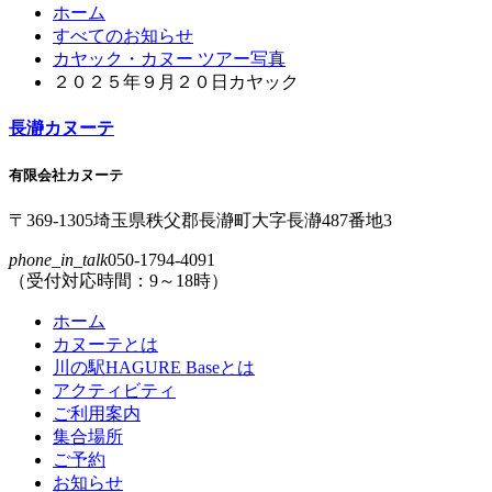
コンテンツ本文の先頭へ戻る
ページの先頭へ戻る
ホーム
すべてのお知らせ
カヤック・カヌー ツアー写真
２０２５年９月２０日カヤック
長瀞カヌーテ
有限会社カヌーテ
〒369-1305
埼玉県
秩父郡
長瀞町
大字
長瀞
487番地3
phone_in_talk
050-1794-4091
（受付対応時間：9～18時）
ホーム
カヌーテとは
川の駅HAGURE Baseとは
アクティビティ
ご利用案内
集合場所
ご予約
お知らせ