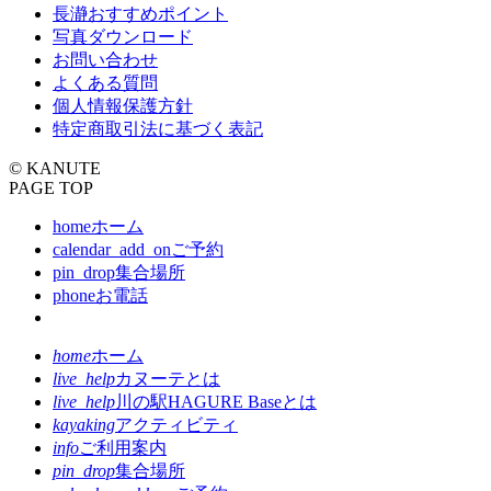
長瀞おすすめポイント
写真ダウンロード
お問い合わせ
よくある質問
個人情報保護方針
特定商取引法に基づく表記
© KANUTE
PAGE TOP
home
ホーム
calendar_add_on
ご予約
pin_drop
集合場所
phone
お電話
home
ホーム
live_help
カヌーテとは
live_help
川の駅HAGURE Baseとは
kayaking
アクティビティ
info
ご利用案内
pin_drop
集合場所