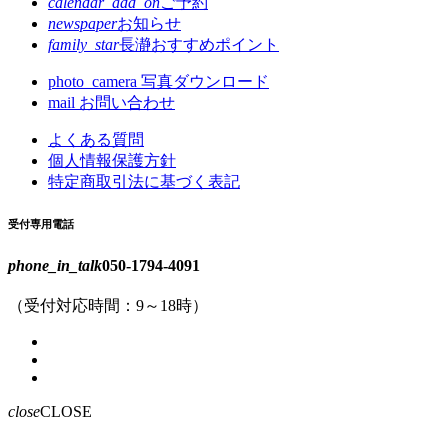
calendar_add_on
ご予約
newspaper
お知らせ
family_star
長瀞おすすめポイント
photo_camera
写真ダウンロード
mail
お問い合わせ
よくある質問
個人情報保護方針
特定商取引法に基づく表記
受付専用電話
phone_in_talk
050-1794-4091
（受付対応時間：9～18時）
close
CLOSE