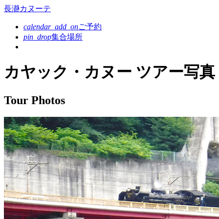
コンテンツ本文へスキップ
長瀞カヌーテ
calendar_add_on
ご予約
pin_drop
集合場所
カヤック・カヌー ツアー写真
Tour Photos