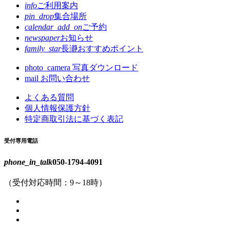
info
ご利用案内
pin_drop
集合場所
calendar_add_on
ご予約
newspaper
お知らせ
family_star
長瀞おすすめポイント
photo_camera
写真ダウンロード
mail
お問い合わせ
よくある質問
個人情報保護方針
特定商取引法に基づく表記
受付専用電話
phone_in_talk
050-1794-4091
（受付対応時間：9～18時）