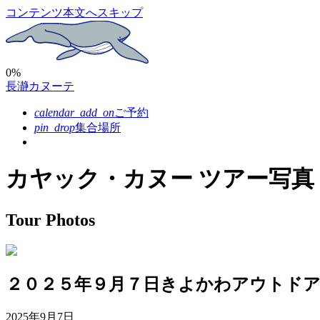
コンテンツ本文へスキップ
0%
長瀞カヌーテ
calendar_add_on
ご予約
pin_drop
集合場所
カヤック・カヌー ツアー写真
Tour Photos
２０２５年９月７日きよかわアウトド
2025年9月7日