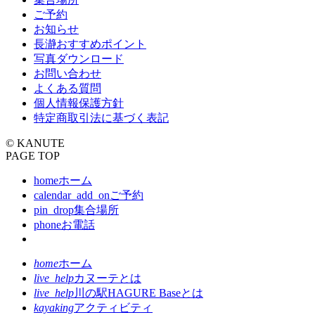
ご予約
お知らせ
長瀞おすすめポイント
写真ダウンロード
お問い合わせ
よくある質問
個人情報保護方針
特定商取引法に基づく表記
© KANUTE
PAGE TOP
home
ホーム
calendar_add_on
ご予約
pin_drop
集合場所
phone
お電話
home
ホーム
live_help
カヌーテとは
live_help
川の駅HAGURE Baseとは
kayaking
アクティビティ