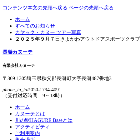
コンテンツ本文の先頭へ戻る
ページの先頭へ戻る
ホーム
すべてのお知らせ
カヤック・カヌー ツアー写真
２０２５年９月７日きよかわアウトドアスポーツクラブ
長瀞カヌーテ
有限会社カヌーテ
〒369-1305
埼玉県
秩父郡
長瀞町
大字
長瀞
487番地3
phone_in_talk
050-1794-4091
（受付対応時間：9～18時）
ホーム
カヌーテとは
川の駅HAGURE Baseとは
アクティビティ
ご利用案内
集合場所