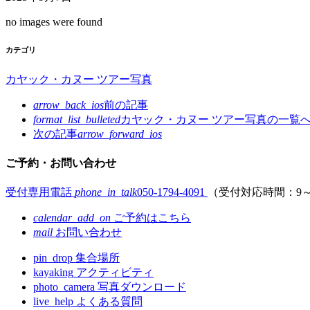
no images were found
カテゴリ
カヤック・カヌー ツアー写真
arrow_back_ios
前の記事
format_list_bulleted
カヤック・カヌー ツアー写真の
一覧
次の記事
arrow_forward_ios
ご予約・お問い合わせ
受付専用電話
phone_in_talk
050-1794-4091
（受付対応時間：9～
calendar_add_on
ご予約はこちら
mail
お問い合わせ
pin_drop
集合場所
kayaking
アクティビティ
photo_camera
写真ダウンロード
live_help
よくある質問