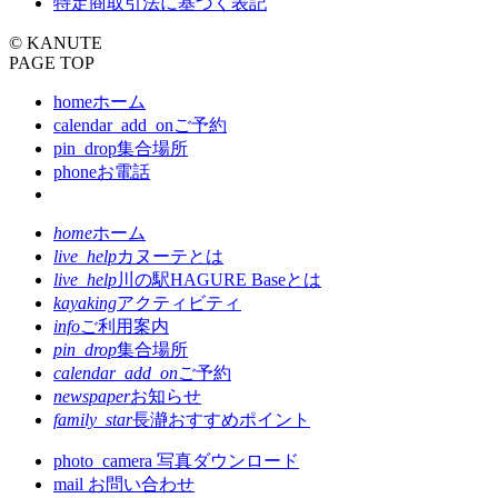
特定商取引法に基づく表記
© KANUTE
PAGE TOP
home
ホーム
calendar_add_on
ご予約
pin_drop
集合場所
phone
お電話
home
ホーム
live_help
カヌーテとは
live_help
川の駅HAGURE Baseとは
kayaking
アクティビティ
info
ご利用案内
pin_drop
集合場所
calendar_add_on
ご予約
newspaper
お知らせ
family_star
長瀞おすすめポイント
photo_camera
写真ダウンロード
mail
お問い合わせ