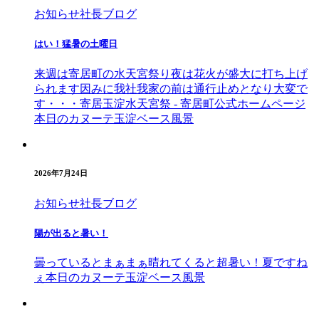
お知らせ
社長ブログ
はい！猛暑の土曜日
来週は寄居町の水天宮祭り夜は花火が盛大に打ち上げ
られます因みに我社我家の前は通行止めとなり大変で
す・・・寄居玉淀水天宮祭 - 寄居町公式ホームページ
本日のカヌーテ玉淀ベース風景
2026年7月24日
お知らせ
社長ブログ
陽が出ると暑い！
曇っているとまぁまぁ晴れてくると超暑い！夏ですね
ぇ本日のカヌーテ玉淀ベース風景