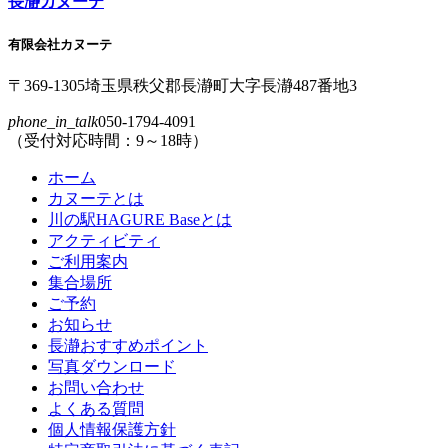
長瀞カヌーテ
有限会社カヌーテ
〒369-1305
埼玉県
秩父郡
長瀞町
大字
長瀞
487番地3
phone_in_talk
050-1794-4091
（受付対応時間：9～18時）
ホーム
カヌーテとは
川の駅HAGURE Baseとは
アクティビティ
ご利用案内
集合場所
ご予約
お知らせ
長瀞おすすめポイント
写真ダウンロード
お問い合わせ
よくある質問
個人情報保護方針