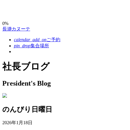
コ
ン
テ
ン
0%
長瀞カヌーテ
ツ
本
calendar_add_on
ご予約
文
pin_drop
集合場所
へ
ス
キ
社長ブログ
ッ
プ
President's Blog
のんびり日曜日
2026年1月18日