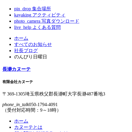
pin_drop
集合場所
kayaking
アクティビティ
photo_camera
写真ダウンロード
live_help
よくある質問
コ
ペ
ホーム
ン
ー
すべてのお知らせ
テ
ジ
社長ブログ
ン
の
のんびり日曜日
ツ
先
本
頭
長瀞カヌーテ
文
へ
の
戻
有限会社カヌーテ
先
る
頭
〒369-1305
埼玉県
秩父郡
長瀞町
大字
長瀞
487番地3
へ
phone_in_talk
050-1794-4091
戻
（受付対応時間：9～18時）
る
ホーム
カヌーテとは