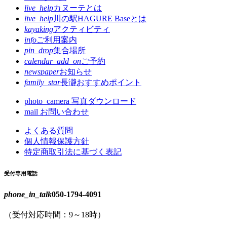
live_help
カヌーテとは
live_help
川の駅HAGURE Baseとは
kayaking
アクティビティ
info
ご利用案内
pin_drop
集合場所
calendar_add_on
ご予約
newspaper
お知らせ
family_star
長瀞おすすめポイント
photo_camera
写真ダウンロード
mail
お問い合わせ
よくある質問
個人情報保護方針
特定商取引法に基づく表記
受付専用電話
phone_in_talk
050-1794-4091
（受付対応時間：9～18時）