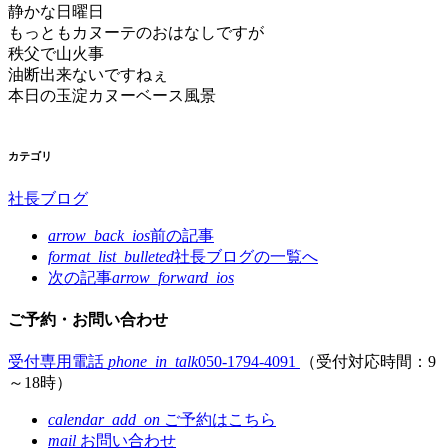
静かな日曜日
もっともカヌーテのおはなしですが
秩父で山火事
油断出来ないですねぇ
本日の玉淀カヌーベース風景
カテゴリ
社長ブログ
arrow_back_ios
前の記事
format_list_bulleted
社長ブログの
一覧へ
次の記事
arrow_forward_ios
ご予約・お問い合わせ
受付専用電話
phone_in_talk
050-1794-4091
（受付対応時間：9
～18時）
calendar_add_on
ご予約はこちら
mail
お問い合わせ