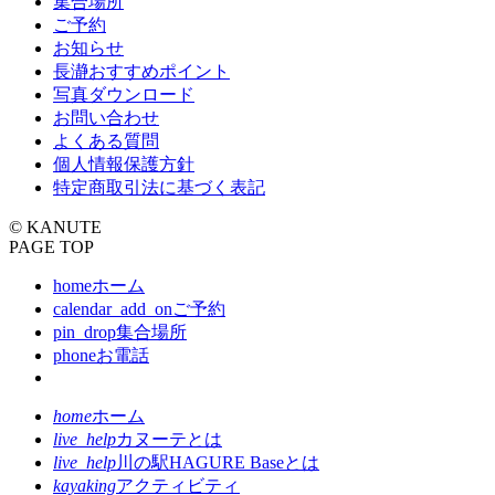
集合場所
ご予約
お知らせ
長瀞おすすめポイント
写真ダウンロード
お問い合わせ
よくある質問
個人情報保護方針
特定商取引法に基づく表記
© KANUTE
PAGE TOP
home
ホーム
calendar_add_on
ご予約
pin_drop
集合場所
phone
お電話
home
ホーム
live_help
カヌーテとは
live_help
川の駅HAGURE Baseとは
kayaking
アクティビティ