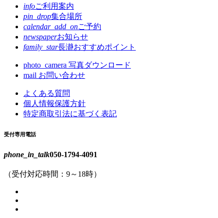
info
ご利用案内
pin_drop
集合場所
calendar_add_on
ご予約
newspaper
お知らせ
family_star
長瀞おすすめポイント
photo_camera
写真ダウンロード
mail
お問い合わせ
よくある質問
個人情報保護方針
特定商取引法に基づく表記
受付専用電話
phone_in_talk
050-1794-4091
（受付対応時間：9～18時）