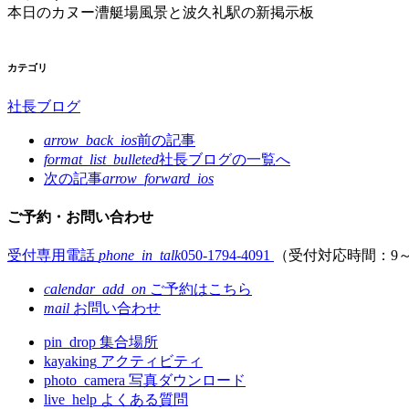
本日のカヌー漕艇場風景と波久礼駅の新掲示板
カテゴリ
社長ブログ
arrow_back_ios
前の記事
format_list_bulleted
社長ブログの
一覧へ
次の記事
arrow_forward_ios
ご予約・お問い合わせ
受付専用電話
phone_in_talk
050-1794-4091
（受付対応時間：9～
calendar_add_on
ご予約はこちら
mail
お問い合わせ
pin_drop
集合場所
kayaking
アクティビティ
photo_camera
写真ダウンロード
live_help
よくある質問