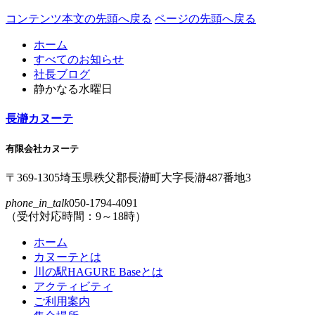
コンテンツ本文の先頭へ戻る
ページの先頭へ戻る
ホーム
すべてのお知らせ
社長ブログ
静かなる水曜日
長瀞カヌーテ
有限会社カヌーテ
〒369-1305
埼玉県
秩父郡
長瀞町
大字
長瀞
487番地3
phone_in_talk
050-1794-4091
（受付対応時間：9～18時）
ホーム
カヌーテとは
川の駅HAGURE Baseとは
アクティビティ
ご利用案内