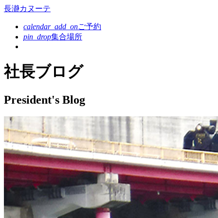
コ
長瀞カヌーテ
ン
calendar_add_on
ご予約
テ
pin_drop
集合場所
ン
ツ
本
社長ブログ
文
へ
ス
President's Blog
キ
ッ
プ