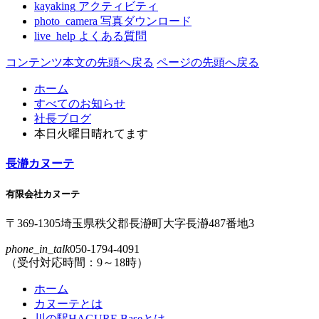
kayaking
アクティビティ
photo_camera
写真ダウンロード
live_help
よくある質問
コンテンツ本文の先頭へ戻る
ページの先頭へ戻る
ホーム
すべてのお知らせ
社長ブログ
本日火曜日晴れてます
長瀞カヌーテ
有限会社カヌーテ
〒369-1305
埼玉県
秩父郡
長瀞町
大字
長瀞
487番地3
phone_in_talk
050-1794-4091
（受付対応時間：9～18時）
ホーム
カヌーテとは
川の駅HAGURE Baseとは