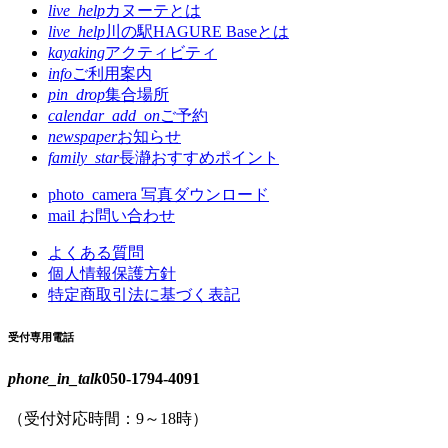
live_help
カヌーテとは
live_help
川の駅HAGURE Baseとは
kayaking
アクティビティ
info
ご利用案内
pin_drop
集合場所
calendar_add_on
ご予約
newspaper
お知らせ
family_star
長瀞おすすめポイント
photo_camera
写真ダウンロード
mail
お問い合わせ
よくある質問
個人情報保護方針
特定商取引法に基づく表記
受付専用電話
phone_in_talk
050-1794-4091
（受付対応時間：9～18時）