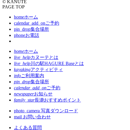
© KANUTE
PAGE TOP
home
ホーム
calendar_add_on
ご予約
pin_drop
集合場所
phone
お電話
home
ホーム
live_help
カヌーテとは
live_help
川の駅HAGURE Baseとは
kayaking
アクティビティ
info
ご利用案内
pin_drop
集合場所
calendar_add_on
ご予約
newspaper
お知らせ
family_star
長瀞おすすめポイント
photo_camera
写真ダウンロード
mail
お問い合わせ
よくある質問