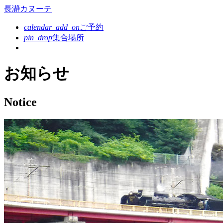
コ
長瀞カヌーテ
ン
calendar_add_on
ご予約
テ
pin_drop
集合場所
ン
ツ
本
お知らせ
文
へ
ス
Notice
キ
ッ
プ