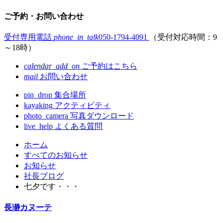
ご予約・お問い合わせ
受付専用電話
phone_in_talk
050-1794-4091
（受付対応時間：9
～18時）
calendar_add_on
ご予約はこちら
mail
お問い合わせ
pin_drop
集合場所
kayaking
アクティビティ
photo_camera
写真ダウンロード
live_help
よくある質問
コ
ペ
ホーム
ン
ー
すべてのお知らせ
テ
ジ
お知らせ
ン
の
社長ブログ
ツ
先
七夕です・・・
本
頭
文
へ
長瀞カヌーテ
の
戻