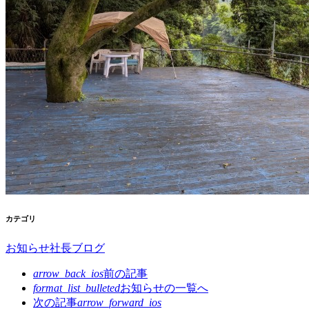
カテゴリ
お知らせ
社長ブログ
arrow_back_ios
前の記事
format_list_bulleted
お知らせの
一覧へ
次の記事
arrow_forward_ios