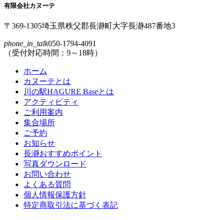
先
る
有限会社カヌーテ
頭
へ
〒369-1305
埼玉県
秩父郡
長瀞町
大字
長瀞
487番地3
戻
phone_in_talk
050-1794-4091
る
（受付対応時間：9～18時）
ホーム
カヌーテとは
川の駅HAGURE Baseとは
アクティビティ
ご利用案内
集合場所
ご予約
お知らせ
長瀞おすすめポイント
写真ダウンロード
お問い合わせ
よくある質問
個人情報保護方針
特定商取引法に基づく表記