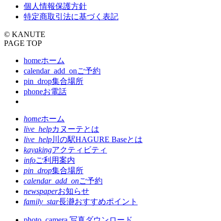
個人情報保護方針
特定商取引法に基づく表記
© KANUTE
PAGE TOP
home
ホーム
calendar_add_on
ご予約
pin_drop
集合場所
phone
お電話
home
ホーム
live_help
カヌーテとは
live_help
川の駅HAGURE Baseとは
kayaking
アクティビティ
info
ご利用案内
pin_drop
集合場所
calendar_add_on
ご予約
newspaper
お知らせ
family_star
長瀞おすすめポイント
photo_camera
写真ダウンロード