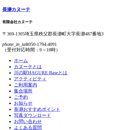
本
頭
文
へ
長瀞カヌーテ
の
戻
先
る
有限会社カヌーテ
頭
へ
〒369-1305
埼玉県
秩父郡
長瀞町
大字
長瀞
487番地3
戻
phone_in_talk
050-1794-4091
る
（受付対応時間：9～18時）
ホーム
カヌーテとは
川の駅HAGURE Baseとは
アクティビティ
ご利用案内
集合場所
ご予約
お知らせ
長瀞おすすめポイント
写真ダウンロード
お問い合わせ
よくある質問