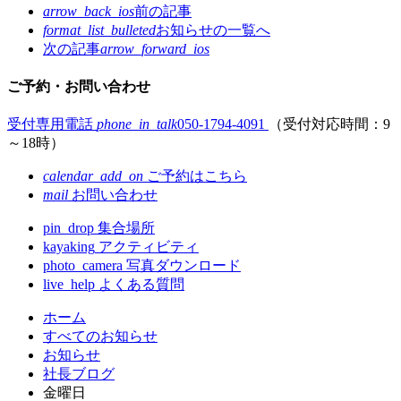
arrow_back_ios
前の記事
format_list_bulleted
お知らせの
一覧へ
次の記事
arrow_forward_ios
ご予約・お問い合わせ
受付専用電話
phone_in_talk
050-1794-4091
（受付対応時間：9
～18時）
calendar_add_on
ご予約はこちら
mail
お問い合わせ
pin_drop
集合場所
kayaking
アクティビティ
photo_camera
写真ダウンロード
live_help
よくある質問
コ
ペ
ホーム
ン
ー
すべてのお知らせ
テ
ジ
お知らせ
ン
の
社長ブログ
ツ
先
金曜日