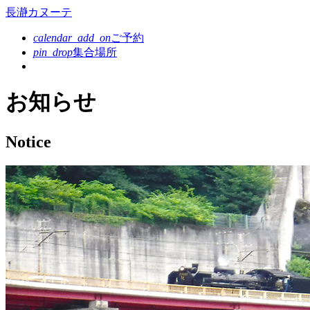
コ
長瀞カヌーテ
ン
calendar_add_on
ご予約
テ
pin_drop
集合場所
ン
ツ
本
お知らせ
文
へ
ス
Notice
キ
ッ
プ