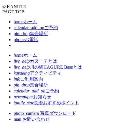
© KANUTE
PAGE TOP
home
ホーム
calendar_add_on
ご予約
pin_drop
集合場所
phone
お電話
home
ホーム
live_help
カヌーテとは
live_help
川の駅HAGURE Baseとは
kayaking
アクティビティ
info
ご利用案内
pin_drop
集合場所
calendar_add_on
ご予約
newspaper
お知らせ
family_star
長瀞おすすめポイント
photo_camera
写真ダウンロード
mail
お問い合わせ