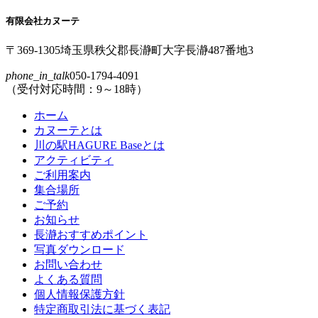
の
戻
先
る
有限会社カヌーテ
頭
へ
〒369-1305
埼玉県
秩父郡
長瀞町
大字
長瀞
487番地3
戻
phone_in_talk
050-1794-4091
る
（受付対応時間：9～18時）
ホーム
カヌーテとは
川の駅HAGURE Baseとは
アクティビティ
ご利用案内
集合場所
ご予約
お知らせ
長瀞おすすめポイント
写真ダウンロード
お問い合わせ
よくある質問
個人情報保護方針
特定商取引法に基づく表記