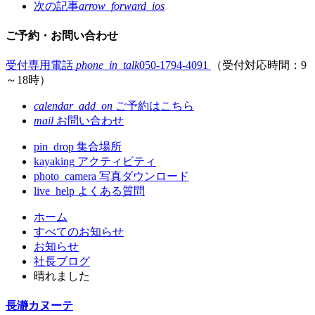
次の記事
arrow_forward_ios
ご予約・お問い合わせ
受付専用電話
phone_in_talk
050-1794-4091
（受付対応時間：9
～18時）
calendar_add_on
ご予約はこちら
mail
お問い合わせ
pin_drop
集合場所
kayaking
アクティビティ
photo_camera
写真ダウンロード
live_help
よくある質問
コ
ペ
ホーム
ン
ー
すべてのお知らせ
テ
ジ
お知らせ
ン
の
社長ブログ
ツ
先
晴れました
本
頭
文
へ
長瀞カヌーテ