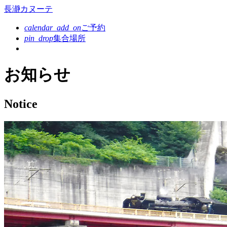
コ
長瀞カヌーテ
ン
calendar_add_on
ご予約
テ
pin_drop
集合場所
ン
ツ
本
お知らせ
文
へ
ス
Notice
キ
ッ
プ