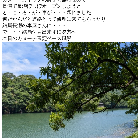
長瀞で長瀞ぽっぽオープンしようと
と・こ・ろ・が・車が・・・壊れました
何だかんだと連絡とって修理に来てもらったり
結局長瀞の車屋さんに・・・
で・・・結局何も出来ずに夕方へ
本日のカヌーテ玉淀ベース風景