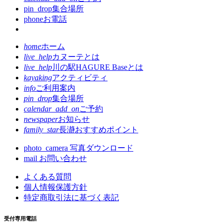
pin_drop
集合場所
phone
お電話
home
ホーム
live_help
カヌーテとは
live_help
川の駅HAGURE Baseとは
kayaking
アクティビティ
info
ご利用案内
pin_drop
集合場所
calendar_add_on
ご予約
newspaper
お知らせ
family_star
長瀞おすすめポイント
photo_camera
写真ダウンロード
mail
お問い合わせ
よくある質問
個人情報保護方針
特定商取引法に基づく表記
受付専用電話