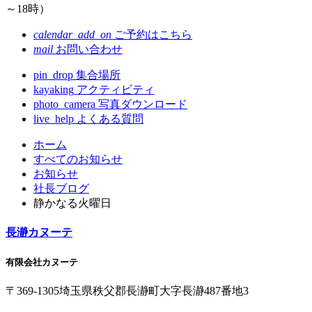
～18時）
calendar_add_on
ご予約はこちら
mail
お問い合わせ
pin_drop
集合場所
kayaking
アクティビティ
photo_camera
写真ダウンロード
live_help
よくある質問
コ
ペ
ホーム
ン
ー
すべてのお知らせ
テ
ジ
お知らせ
ン
の
社長ブログ
ツ
先
静かなる火曜日
本
頭
文
へ
長瀞カヌーテ
の
戻
先
る
有限会社カヌーテ
頭
へ
〒369-1305
埼玉県
秩父郡
長瀞町
大字
長瀞
487番地3
戻