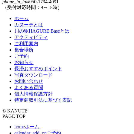
phone_in_talk
050-1794-4091
る
（受付対応時間：9～18時）
ホーム
カヌーテとは
川の駅HAGURE Baseとは
アクティビティ
ご利用案内
集合場所
ご予約
お知らせ
長瀞おすすめポイント
写真ダウンロード
お問い合わせ
よくある質問
個人情報保護方針
特定商取引法に基づく表記
© KANUTE
PAGE TOP
home
ホーム
calendar_add_on
ご予約