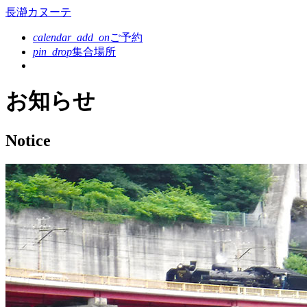
コ
長瀞カヌーテ
ン
calendar_add_on
ご予約
テ
pin_drop
集合場所
ン
ツ
本
お知らせ
文
へ
ス
Notice
キ
ッ
プ