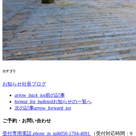
カテゴリ
お知らせ
社長ブログ
arrow_back_ios
前の記事
format_list_bulleted
お知らせの
一覧へ
次の記事
arrow_forward_ios
ご予約・お問い合わせ
受付専用電話
phone_in_talk
050-1794-4091
（受付対応時間：9