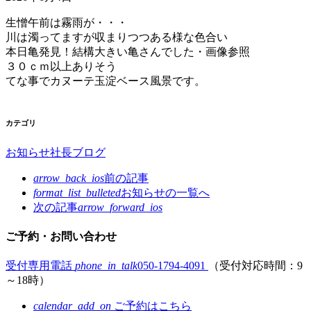
生憎午前は霧雨が・・・
川は濁ってますが収まりつつある様な色合い
本日亀発見！結構大きい亀さんでした・画像参照
３０ｃｍ以上ありそう
てな事でカヌーテ玉淀ベース風景です。
カテゴリ
お知らせ
社長ブログ
arrow_back_ios
前の記事
format_list_bulleted
お知らせの
一覧へ
次の記事
arrow_forward_ios
ご予約・お問い合わせ
受付専用電話
phone_in_talk
050-1794-4091
（受付対応時間：9
～18時）
calendar_add_on
ご予約はこちら