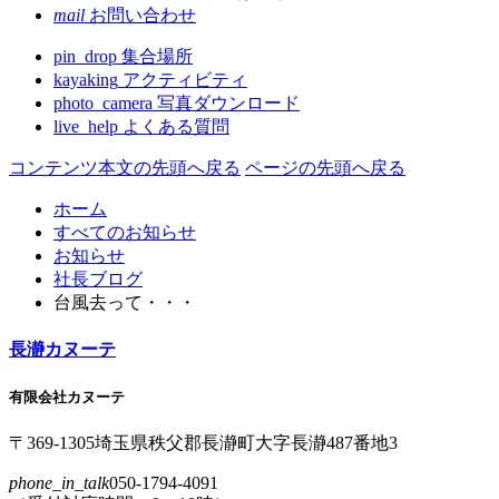
mail
お問い合わせ
pin_drop
集合場所
kayaking
アクティビティ
photo_camera
写真ダウンロード
live_help
よくある質問
コンテンツ本文の先頭へ戻る
ページの先頭へ戻る
ホーム
すべてのお知らせ
お知らせ
社長ブログ
台風去って・・・
長瀞カヌーテ
有限会社カヌーテ
〒369-1305
埼玉県
秩父郡
長瀞町
大字
長瀞
487番地3
phone_in_talk
050-1794-4091