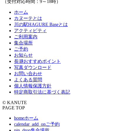
（受付対応時間：9～18時）
ホーム
カヌーテとは
川の駅HAGURE Baseとは
アクティビティ
ご利用案内
集合場所
ご予約
お知らせ
長瀞おすすめポイント
写真ダウンロード
お問い合わせ
よくある質問
個人情報保護方針
特定商取引法に基づく表記
© KANUTE
PAGE TOP
home
ホーム
calendar_add_on
ご予約
pin_drop
集合場所