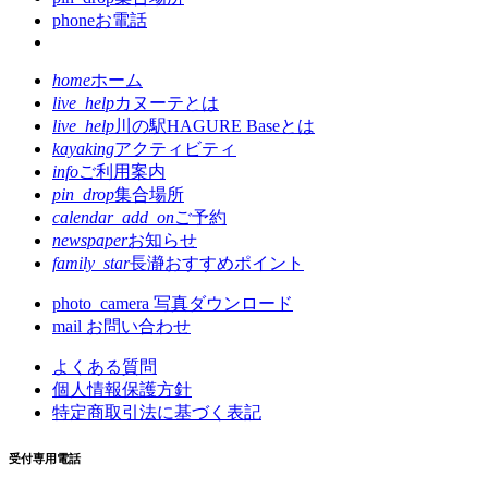
phone
お電話
home
ホーム
live_help
カヌーテとは
live_help
川の駅HAGURE Baseとは
kayaking
アクティビティ
info
ご利用案内
pin_drop
集合場所
calendar_add_on
ご予約
newspaper
お知らせ
family_star
長瀞おすすめポイント
photo_camera
写真ダウンロード
mail
お問い合わせ
よくある質問
個人情報保護方針
特定商取引法に基づく表記
受付専用電話