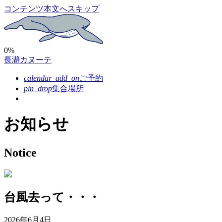
コンテンツ本文へスキップ
0%
長瀞カヌーテ
calendar_add_on
ご予約
pin_drop
集合場所
お知らせ
Notice
台風去って・・・
2026年6月4日