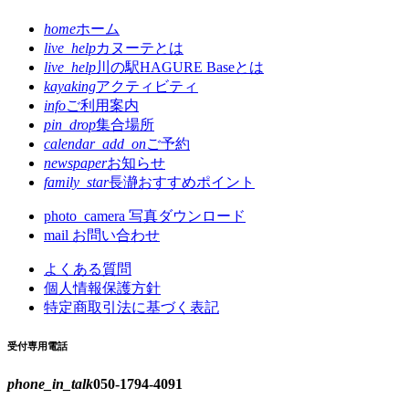
home
ホーム
live_help
カヌーテとは
live_help
川の駅HAGURE Baseとは
kayaking
アクティビティ
info
ご利用案内
pin_drop
集合場所
calendar_add_on
ご予約
newspaper
お知らせ
family_star
長瀞おすすめポイント
photo_camera
写真ダウンロード
mail
お問い合わせ
よくある質問
個人情報保護方針
特定商取引法に基づく表記
受付専用電話
phone_in_talk
050-1794-4091