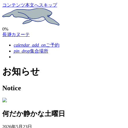
コンテンツ本文へスキップ
0%
長瀞カヌーテ
calendar_add_on
ご予約
pin_drop
集合場所
お知らせ
Notice
何だか静かな土曜日
2026年5月23日