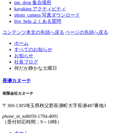
pin_drop
集合場所
kayaking
アクティビティ
photo_camera
写真ダウンロード
live_help
よくある質問
コンテンツ本文の先頭へ戻る
ページの先頭へ戻る
ホーム
すべてのお知らせ
お知らせ
社長ブログ
何だか静かな土曜日
長瀞カヌーテ
有限会社カヌーテ
〒369-1305
埼玉県
秩父郡
長瀞町
大字
長瀞
487番地3
phone_in_talk
050-1794-4091
（受付対応時間：9～18時）
ホーム