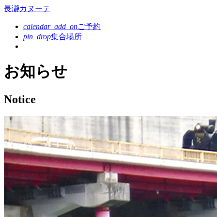
コ
長瀞カヌーテ
ン
calendar_add_on
ご予約
テ
pin_drop
集合場所
ン
ツ
本
お知らせ
文
へ
ス
Notice
キ
ッ
プ