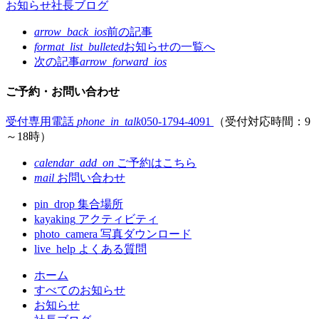
お知らせ
社長ブログ
arrow_back_ios
前の記事
format_list_bulleted
お知らせの
一覧へ
次の記事
arrow_forward_ios
ご予約・お問い合わせ
受付専用電話
phone_in_talk
050-1794-4091
（受付対応時間：9
～18時）
calendar_add_on
ご予約はこちら
mail
お問い合わせ
pin_drop
集合場所
kayaking
アクティビティ
photo_camera
写真ダウンロード
live_help
よくある質問
コ
ペ
ホーム
ン
ー
すべてのお知らせ
テ
ジ
お知らせ