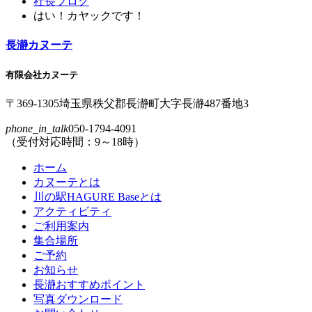
ン
の
社長ブログ
ツ
先
はい！カヤックです！
本
頭
文
へ
長瀞カヌーテ
の
戻
先
る
有限会社カヌーテ
頭
へ
〒369-1305
埼玉県
秩父郡
長瀞町
大字
長瀞
487番地3
戻
phone_in_talk
050-1794-4091
る
（受付対応時間：9～18時）
ホーム
カヌーテとは
川の駅HAGURE Baseとは
アクティビティ
ご利用案内
集合場所
ご予約
お知らせ
長瀞おすすめポイント
写真ダウンロード