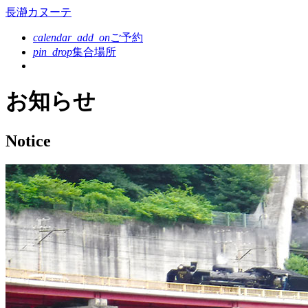
コ
長瀞カヌーテ
ン
calendar_add_on
ご予約
テ
pin_drop
集合場所
ン
ツ
本
お知らせ
文
へ
ス
Notice
キ
ッ
プ