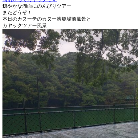
穏やかな湖面にのんびりツアー
またどうぞ！
本日のカヌーテのカヌー漕艇場前風景と
カヤックツアー風景