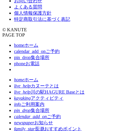
お問い合わせ
よくある質問
個人情報保護方針
特定商取引法に基づく表記
© KANUTE
PAGE TOP
home
ホーム
calendar_add_on
ご予約
pin_drop
集合場所
phone
お電話
home
ホーム
live_help
カヌーテとは
live_help
川の駅HAGURE Baseとは
kayaking
アクティビティ
info
ご利用案内
pin_drop
集合場所
calendar_add_on
ご予約
newspaper
お知らせ
family_star
長瀞おすすめポイント