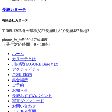
本
頭
文
へ
長瀞カヌーテ
の
戻
先
る
有限会社カヌーテ
頭
へ
〒369-1305
埼玉県
秩父郡
長瀞町
大字
長瀞
487番地3
戻
phone_in_talk
050-1794-4091
る
（受付対応時間：9～18時）
ホーム
カヌーテとは
川の駅HAGURE Baseとは
アクティビティ
ご利用案内
集合場所
ご予約
お知らせ
長瀞おすすめポイント
写真ダウンロード
お問い合わせ
よくある質問