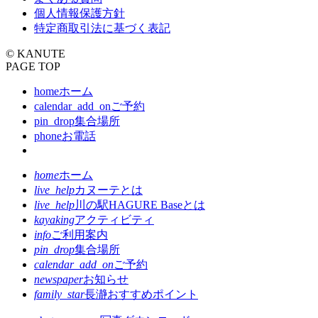
個人情報保護方針
特定商取引法に基づく表記
© KANUTE
PAGE TOP
home
ホーム
calendar_add_on
ご予約
pin_drop
集合場所
phone
お電話
home
ホーム
live_help
カヌーテとは
live_help
川の駅HAGURE Baseとは
kayaking
アクティビティ
info
ご利用案内
pin_drop
集合場所
calendar_add_on
ご予約
newspaper
お知らせ
family_star
長瀞おすすめポイント