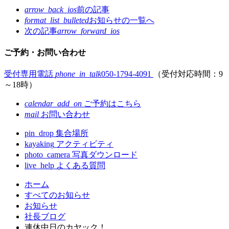
arrow_back_ios
前の記事
format_list_bulleted
お知らせの
一覧へ
次の記事
arrow_forward_ios
ご予約・お問い合わせ
受付専用電話
phone_in_talk
050-1794-4091
（受付対応時間：9
～18時）
calendar_add_on
ご予約はこちら
mail
お問い合わせ
pin_drop
集合場所
kayaking
アクティビティ
photo_camera
写真ダウンロード
live_help
よくある質問
コ
ペ
ホーム
ン
ー
すべてのお知らせ
テ
ジ
お知らせ
ン
の
社長ブログ
ツ
先
連休中日のカヤック！