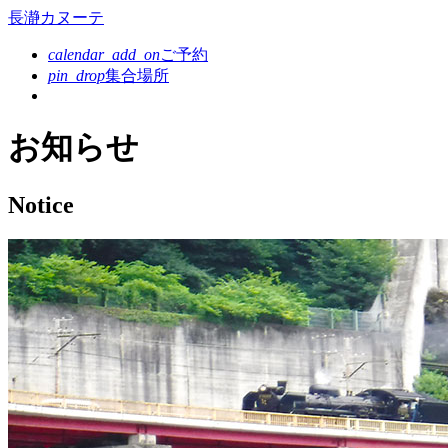
コ
長瀞カヌーテ
ン
calendar_add_on
ご予約
テ
pin_drop
集合場所
ン
ツ
本
お知らせ
文
へ
ス
Notice
キ
ッ
プ